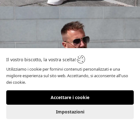
Il vostro biscotto, la vostra scelta!
Utilizziamo i cookie per fornirvi contenuti personalizzati e una
migliore esperienza sul sito web. Accettando, si acconsente all'uso
dei cookie.
NOVITÀ PER LA PRIMAVERA
Accettare i cookie
Scopri la selezione
0
Impostazioni
0
Acquista ora
Carrello della
Casa
Conto cliente
I preferiti
Menu
spesa