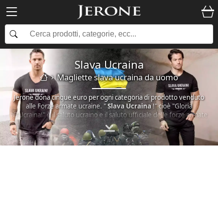
Slava Ucraina
magliette slava ucraina da uomo
Jerone dona cinque euro per ogni categoria di prodotto venduto
alle Forze armate ucraine. "
Slava Ucraina
!" cioè "Gloria
all'Ucraina!" è il saluto ucraino e il saluto ufficiale delle forze armate
ucraine. Il saluto nazionale può essere ascoltato in diversi video
sulla guerra tra Russia e Ucraina. Una risposta ben nota è "Gloria
agli eroi!". Lo slogan è stato bandito in Unione Sovietica e anche la
Russia sta seguendo una tendenza simile. Jerone ha dipendenti
che vivono in Ucraina.