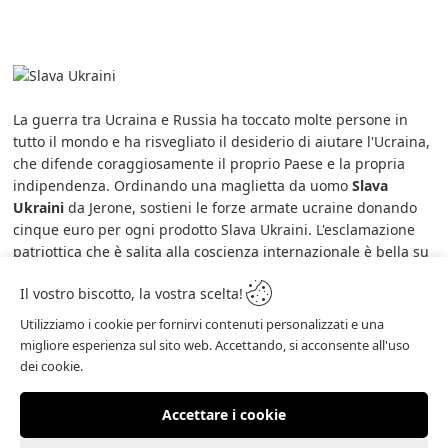
La guerra tra Ucraina e Russia ha toccato molte persone in
tutto il mondo e ha risvegliato il desiderio di aiutare l'Ucraina,
che difende coraggiosamente il proprio Paese e la propria
indipendenza. Ordinando una maglietta da uomo
Slava
Ukraini
da Jerone, sostieni le forze armate ucraine donando
cinque euro per ogni prodotto Slava Ukraini. L'esclamazione
patriottica che è salita alla coscienza internazionale è bella su
questa maglia che prende posizione. Le stampe sono
Il vostro biscotto, la vostra scelta!
disegnate da Jerone, con altri dettagli oltre allo slogan.
Abbiamo voluto mantenere i colori semplici e sobri, in modo
Utilizziamo i cookie per fornirvi contenuti personalizzati e una
che fosse più facile abbinare le camicie con altri outfit. La
migliore esperienza sul sito web. Accettando, si acconsente all'uso
camicia Slava Ukraini è disponibile in bianco o nero, con scollo
dei cookie.
tondo o scollo a V.
Accettare i cookie