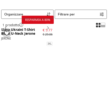
Organizzare
Filtrare per
RISPARMIA A
80
%
1
prodotto
Slava Ukraini T-Shirt
€ 5.77
Black U-Neck Jerone
€ 29.06
JERONE
3XL